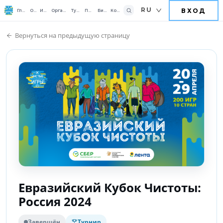
RU
ВХОД
Главная
О нас
Играть
Организовать
Турниры
Помочь
Бизнесу
Контакты
Вернуться на предыдущую страницу
Евразийский Кубок Чистоты:
Россия 2024
Завершён
Турнир