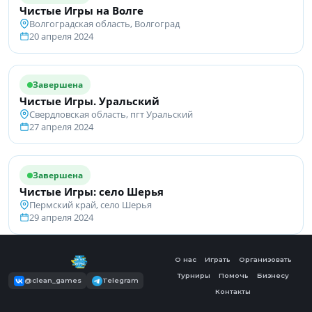
Чистые Игры на Волге
Волгоградская область, Волгоград
20 апреля 2024
Завершена
Чистые Игры. Уральский
Свердловская область, пгт Уральский
27 апреля 2024
Завершена
Чистые Игры: село Шерья
Пермский край, село Шерья
29 апреля 2024
О нас
Играть
Организовать
Турниры
Помочь
Бизнесу
@clean_games
Telegram
Контакты