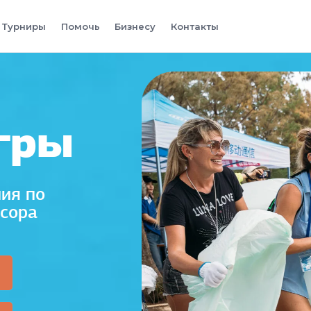
Турниры
Помочь
Бизнесу
Контакты
гры
ия по
усора