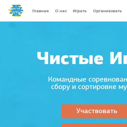
Главная
О нас
Играть
Организовать
Чистые И
Командные соревнован
сбору и сортировке м
Участвовать