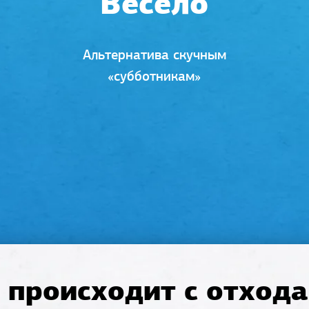
Весело
Альтернатива скучным
«субботникам»
 происходит с отход