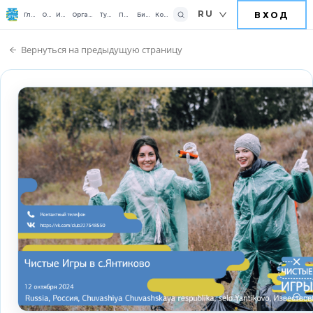
RU
ВХОД
Главная
О нас
Играть
Организовать
Турниры
Помочь
Бизнесу
Контакты
Вернуться на предыдущую страницу