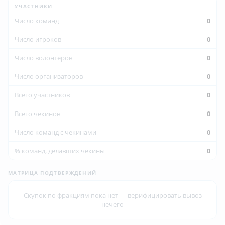
УЧАСТНИКИ
Число команд
0
Число игроков
0
Число волонтеров
0
Число организаторов
0
Всего участников
0
Всего чекинов
0
Число команд с чекинами
0
% команд, делавших чекины
0
МАТРИЦА ПОДТВЕРЖДЕНИЙ
Скупок по фракциям пока нет — верифицировать вывоз
нечего