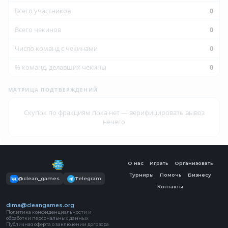
Всего участников
0
Всего чекинов
0
Число команд с чекинами
0
% команд, делавших чекины
0
МАТРИЦА ПОДТВЕРЖДЕНИЙ
Скупок по фракциям пока нет — верифицировать вывоз
нечего
О нас
Играть
Организовать
Турниры
Помочь
Бизнесу
@clean_games
Telegram
Контакты
dima@cleangames.org
Политика конфиденциальности и
обработки персональных данных
Публичная оферта о заключении договора