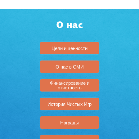
О нас
Цели и ценности
О нас в СМИ
Финансирование и
отчетность
История Чистых Игр
Награды